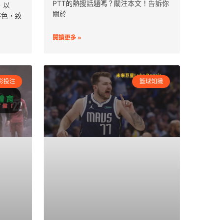
PTT的熱搜話題嗎？關注本文！告訴你
，以
關於
特色，致
閱讀更多 »
彩投注
籃球知識