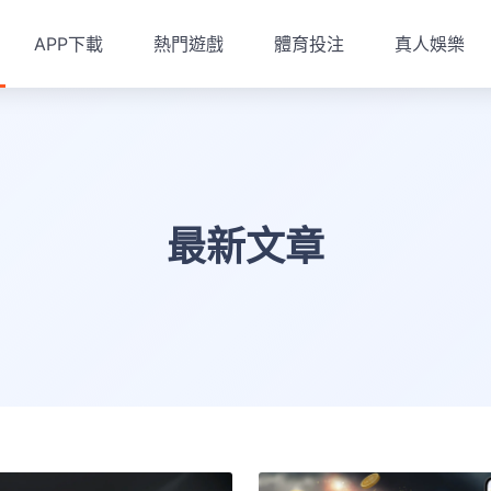
APP下載
熱門遊戲
體育投注
真人娛樂
最新文章