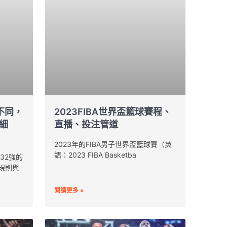
不同，
2023FIBA世界盃籃球賽程、
細
直播、投注管道
2023年的FIBA男子世界盃籃球賽（英
語：2023 FIBA Basketba
32強的
球規則與
閱讀更多 »