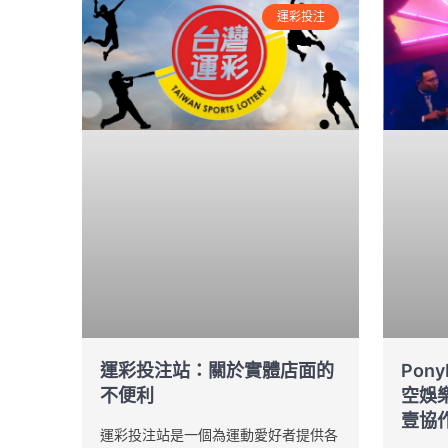
運彩投注
運彩投注站：關於實體店面的
Pon
不便利
空娛
壹協
運彩投注站是一個為運動愛好者提供各