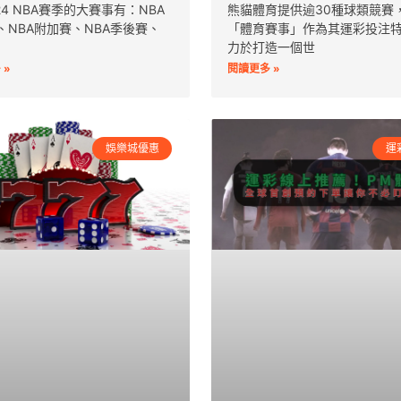
-24 NBA賽季的大賽事有：NBA
熊貓體育提供逾30種球類競賽
、NBA附加賽、NBA季後賽、
「體育賽事」作為其運彩投注
力於打造一個世
 »
閱讀更多 »
娛樂城優惠
運