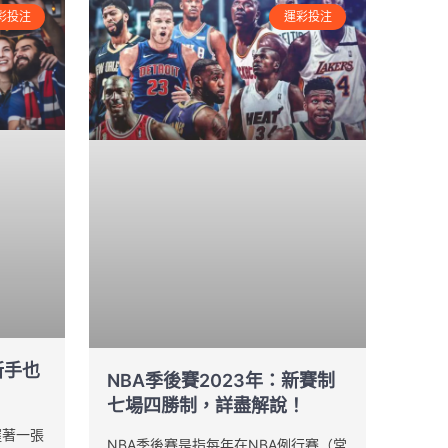
彩投注
運彩投注
新手也
NBA季後賽2023年：新賽制
七場四勝制，詳盡解說！
握著一張
NBA季後賽是指每年在NBA例行賽（常