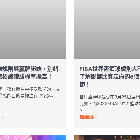
樂規則與贏牌秘訣，別錯
FIBA世界盃籃球規則大
幾招讓獲勝機率提高！
了解影響比賽走向的6個
節！
是一種在賭場中極受歡迎的卡牌
遊戲的目的是押注在”閒家&#
世界盃籃球就要在8月25日展開
比賽，而2023FIBA世界盃籃
N
 »
閱讀更多 »