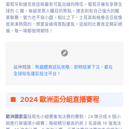
葡萄牙和捷克是這組最有可能出線的隊伍。葡萄牙擁有享譽全
球的 C 羅，無疑是眾人矚目的焦點。捷克則有自己強大的職
業聯賽，實力也不容小覷。相比之下，土耳其和格魯吉亞就像
是來湊熱鬧的，想要晉級得靠點運氣。這組的比賽肯定精彩絕
倫，每一場都值得期待！
延伸閱讀：
熊貓體育試玩攻略：即時結單下注，都在
全球知名運彩投注平台！
2024 歐洲盃
分組直播賽程
歐洲國家盃
採用先小組賽後淘汰賽的賽制，24 隊分成 6 個小
組進行單循環小組賽；每組積分最高的前 2 名晉級 16 強淘汰