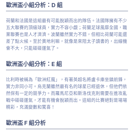
歐洲盃小組分析：D 組
荷蘭和法國是這組最有可能脫穎而出的隊伍。法國隊擁有不少
五大聯賽的頂級球員，實力不容小覷；荷蘭足球風靡全國，職
業聯賽也是人才濟濟。波蘭雖然實力不錯，但相比荷蘭可能還
差了點火候。至於奧地利嘛，就像是來陪太子讀書的，出線機
會不大，只能碰碰運氣了。
歐洲盃小組分析：E 組
比利時被稱為「歐洲紅魔」，有著英超名將盧卡庫坐鎮前鋒，
實力非同小可。烏克蘭雖然最有名的球星已經退休，但他們依
然保有一定的競爭力。而羅馬尼亞和斯洛伐克則需要在進攻亂
戰中碰碰運氣，才能有機會脫穎而出。這組的比賽絕對是場場
精彩，充滿變數和驚喜！
歐洲盃 F 組分析