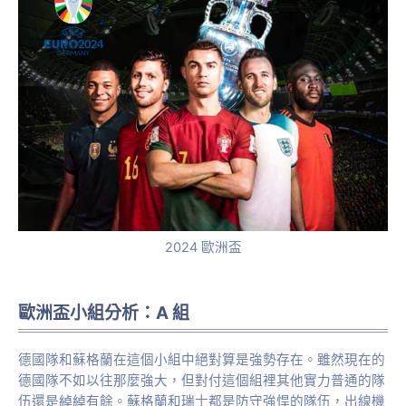
2024 歐洲盃
歐洲盃小組分析：A 組
德國隊和蘇格蘭在這個小組中絕對算是強勢存在。雖然現在的
德國隊不如以往那麼強大，但對付這個組裡其他實力普通的隊
伍還是綽綽有餘。蘇格蘭和瑞士都是防守強悍的隊伍，出線機