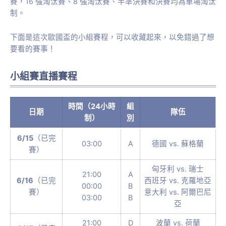
賽，16 強淘汰賽、8 強淘汰賽、半準決賽和決賽均為單場淘汰
制。
下面是這次歐國盃的小組賽程，可以收藏起來，以免錯過了想
要看的賽事！
小組賽直播賽程
時間（24小時
組
日期
隊伍
制）
別
6/15
（已完
03:00
A
德國 vs. 蘇格蘭
賽）
匈牙利 vs. 瑞士
21:00
A
6/16
（已完
西班牙 vs. 克羅地亞
00:00
B
賽）
意大利 vs. 阿爾巴尼
03:00
B
亞
21:00
D
波蘭 vs. 荷蘭