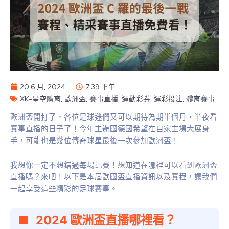
20 6 月, 2024
7:39 下午
XK-星空體育
,
歐洲盃
,
賽事直播
,
運動彩券
,
運彩投注
,
體育賽事
歐洲盃開打了，各位足球迷們又可以期待為期半個月，半夜看
賽事直播的日子了！今年主辦國德國希望在自家主場大展身
手，可能也是幾位傳奇球星最後一次參加歐洲盃！
我想你一定不想錯過每場比賽！想知道在哪裡可以看到歐洲盃
直播嗎？來吧！以下是本屆歐國盃直播資訊以及賽程，讓我們
一起享受這些精彩的足球賽事。
2024 歐洲盃直播哪裡看？