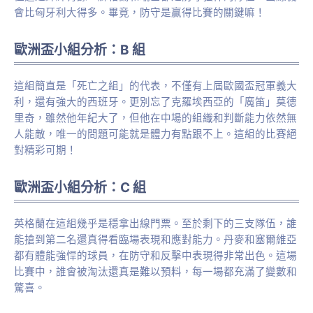
會比匈牙利大得多。畢竟，防守是贏得比賽的關鍵嘛！
歐洲盃小組分析：B 組
這組簡直是「死亡之組」的代表，不僅有上屆歐國盃冠軍義大
利，還有強大的西班牙。更別忘了克羅埃西亞的「魔笛」莫德
里奇，雖然他年紀大了，但他在中場的組織和判斷能力依然無
人能敵，唯一的問題可能就是體力有點跟不上。這組的比賽絕
對精彩可期！
歐洲盃小組分析：C 組
英格蘭在這組幾乎是穩拿出線門票。至於剩下的三支隊伍，誰
能搶到第二名還真得看臨場表現和應對能力。丹麥和塞爾維亞
都有體能強悍的球員，在防守和反擊中表現得非常出色。這場
比賽中，誰會被淘汰還真是難以預料，每一場都充滿了變數和
驚喜。