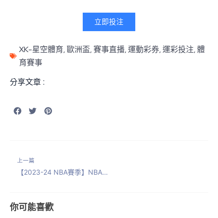
立即投注
XK-星空體育
,
歐洲盃
,
賽事直播
,
運動彩券
,
運彩投注
,
體
育賽事
分享文章 :
上一篇
【2023-24 NBA賽季】NBA例行賽/附加賽/季後賽最新賽程動態！
你可能喜歡