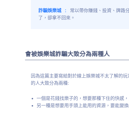
詐騙娛樂城 :
 常以帶你賺錢、投資、牌路
了，卻拿不回來。
會被娛樂城詐騙大致分為兩種人
因為這篇主要寫給對於線上娛樂城不太了解的玩
的人大致分為兩種:
一個是花錢找樂子的，想要那種下住的快感，
另一種是想要用手頭上能用的資源，要能變換