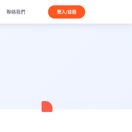
聯絡我們
登入/註冊