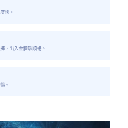
選擇，出入金體驗順暢。
順暢。