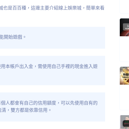
城也是百百種，這邊主要介紹線上娛樂城，簡單來看
能開始遊戲。
使用本帳戶出入金，需使用自己手裡的現金進入遊
每個人都會有自己的信用額度，可以先使用自有的
結清，雙方都是依靠信用。