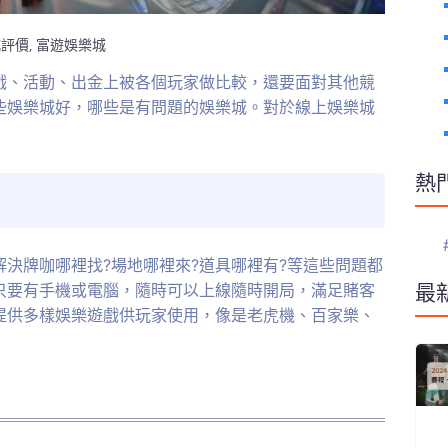
城評價
,
富遊娛樂城
戲、活動、出金上被各個玩家做比較，還要面對其他競
些娛樂城好，哪些是有問題的娛樂城。對於線上娛樂城
熱
決牌咖哪裡找?場地哪裡來?道具哪裡有?等這些問題都
最
只要有手機或電腦，隨時可以上線隨時開局，滿足賭客
提供多樣娛樂遊戲供玩家使用，像是老虎機、百家樂、