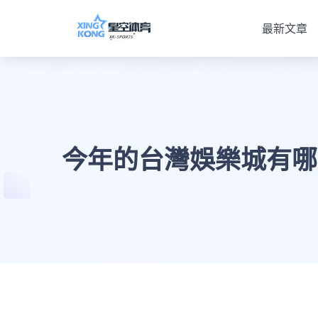
最新文章
今年的台灣娛樂城有哪