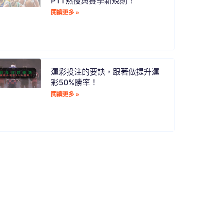
PTT熱搜與賽季新規則！
閱讀更多 »
運彩投注的要訣，跟著做提升運
彩50%勝率！
閱讀更多 »